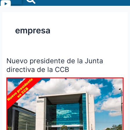
Menu
empresa
Nuevo presidente de la Junta
Nuevo
presidente
directiva de la CCB
de
la
Junta
directiva
de
la
CCB