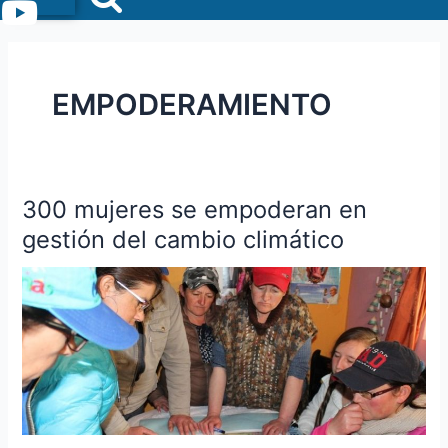
Menu
EMPODERAMIENTO
300 mujeres se empoderan en
300
mujeres
gestión del cambio climático
se
empoderan
en
gestión
del
cambio
climático