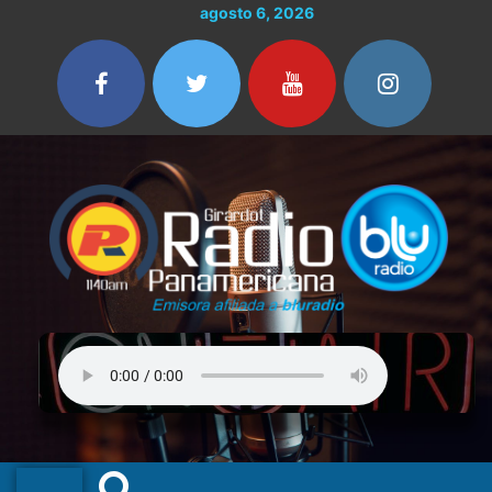
Ir
Buscar
agosto 6, 2026
al
por:
contenido