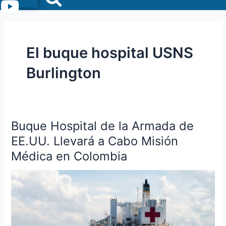
Menu
El buque hospital USNS
Burlington
Buque Hospital de la Armada de
Buque
Hospital
EE.UU. Llevará a Cabo Misión
de
Médica en Colombia
la
Armada
de
EE.UU.
Llevará
a