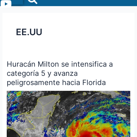
Menu
EE.UU
Huracán Milton se intensifica a
Huracán
Milton
categoría 5 y avanza
se
peligrosamente hacia Florida
intensifica
a
categoría
5
y
avanza
peligrosamente
hacia