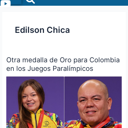
Menu
Edilson Chica
Otra medalla de Oro para Colombia
Otra
medalla
en los Juegos Paralímpicos
de
Oro
para
Colombia
en
los
Juegos
Paralímpicos