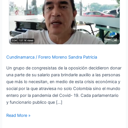
próximos
90
días,
para
personas
vulnerables
ante
esta
Cundinamarca
/
Forero Moreno Sandra Patricia
crisis.
Un grupo de congresistas de la oposición decidieron donar
una parte de su salario para brindarle auxilio a las personas
que más lo necesitan, en medio de esta crisis económica y
social por la que atraviesa no solo Colombia sino el mundo
entero por la pandemia del Covid- 19. Cada parlamentario
y funcionario publico que […]
Read More »