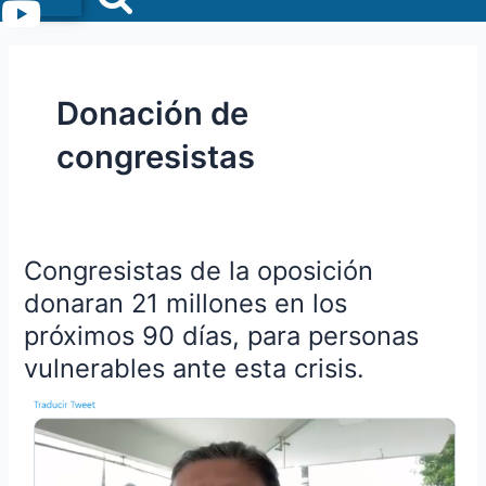
Menu
Donación de
congresistas
Congresistas de la oposición
Congresistas
de
donaran 21 millones en los
la
próximos 90 días, para personas
oposición
vulnerables ante esta crisis.
donaran
21
millones
en
los