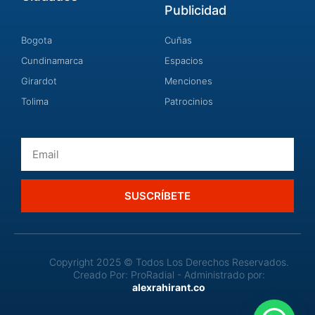
Publicidad
Bogota
Cuñas
Cundinamarca
Espacios
Girardot
Menciones
Tolima
Patrocinios
Email
SUSCRÍBETE
Copyright 2025 © Todos Los Derechos Reservados.
Creado Por: ProRadial - Administrado por:
alexrahirant.co