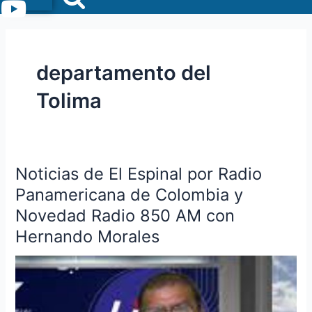
Menu
departamento del
Tolima
Noticias de El Espinal por Radio
Noticias
de
Panamericana de Colombia y
El
Novedad Radio 850 AM con
Espinal
Hernando Morales
por
Radio
Panamericana
de
Colombia