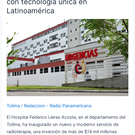
con tecnología única en
Acosta
Latinoamérica
inaugura
servicio
de
radioterapia
con
tecnología
única
en
Latinoamérica
Tolima
/
Redaccion - Radio Panamericana
El Hospital Federico Lleras Acosta, en el departamento del
Tolima, ha inaugurado un nuevo y moderno servicio de
radioterapia, una inversión de más de $14 mil millones