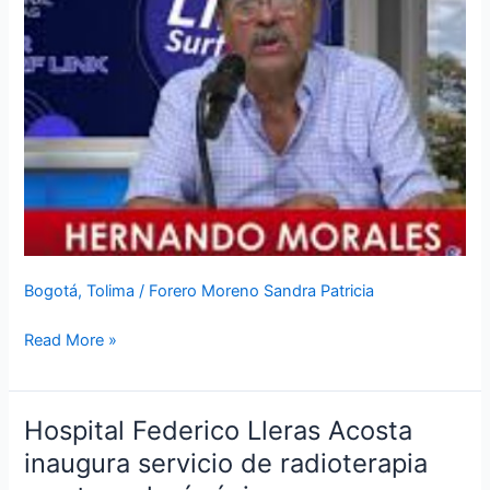
y
Novedad
Radio
850
AM
con
Hernando
Morales
Bogotá
,
Tolima
/
Forero Moreno Sandra Patricia
Read More »
Hospital Federico Lleras Acosta
Hospital
Federico
inaugura servicio de radioterapia
Lleras