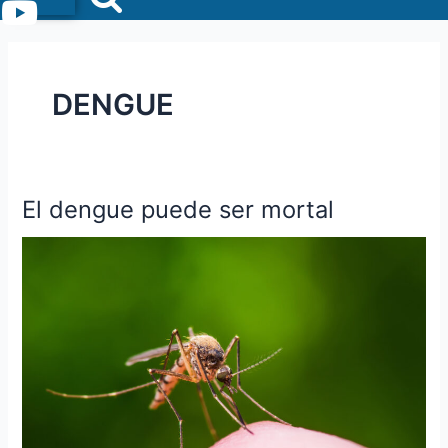
Menu
DENGUE
El dengue puede ser mortal
El
dengue
puede
ser
mortal