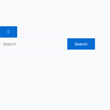
Search
Enter
Search
Keyword
for:
Search