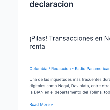
declaracion
¡Pilas! Transacciones en N
¡Pilas!
Transacciones
renta
en
Nequi
y
Colombia
/
Redaccion - Radio Panamerica
Daviplata
se
Una de las inquietudes más frecuentes duran
tendrán
digitales como Nequi, Daviplata, entre otr
en
la DIAN en el departamento del Tolima, to
cuenta
para
Read More »
la