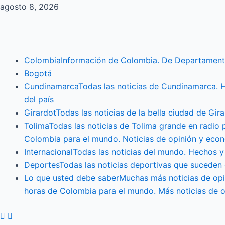
Ir
agosto 8, 2026
al
contenido
Menu
Colombia
Información de Colombia. De Departament
Bogotá
Cundinamarca
Todas las noticias de Cundinamarca. 
del país
Girardot
Todas las noticias de la bella ciudad de G
Tolima
Todas las noticias de Tolima grande en radio
Colombia para el mundo. Noticias de opinión y econ
Internacional
Todas las noticias del mundo. Hechos y
Deportes
Todas las noticias deportivas que suceden
Lo que usted debe saber
Muchas más noticias de opi
horas de Colombia para el mundo. Más noticias de 