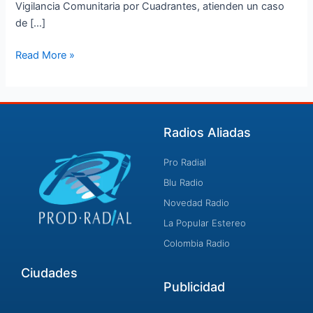
Vigilancia Comunitaria por Cuadrantes, atienden un caso
de […]
Read More »
Radios Aliadas
Pro Radial
Blu Radio
Novedad Radio
La Popular Estereo
Colombia Radio
Ciudades
Publicidad