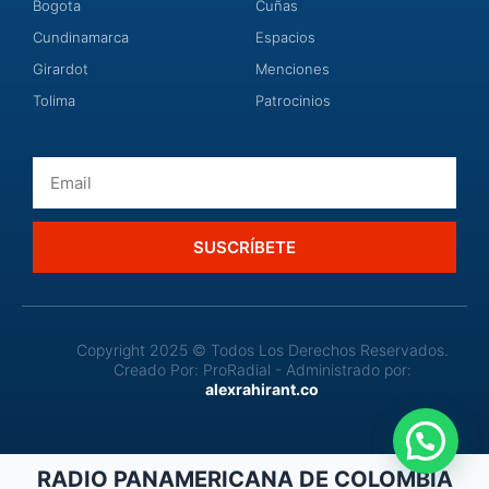
Bogota
Cuñas
Cundinamarca
Espacios
Girardot
Menciones
Tolima
Patrocinios
Email
SUSCRÍBETE
Copyright 2025 © Todos Los Derechos Reservados.
Creado Por: ProRadial - Administrado por:
alexrahirant.co
RADIO PANAMERICANA DE COLOMBIA