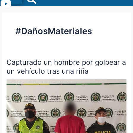
Menu
#DañosMateriales
Capturado un hombre por golpear a
Capturado
un
un vehículo tras una riña
hombre
por
golpear
a
un
vehículo
tras
una
riña