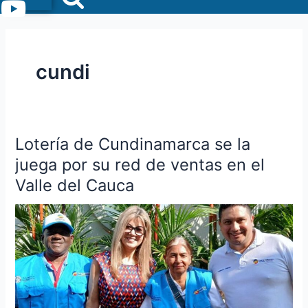
Menu
cundi
Lotería de Cundinamarca se la
Lotería
de
juega por su red de ventas en el
Cundinamarca
Valle del Cauca
se
la
juega
por
su
red
de
ventas