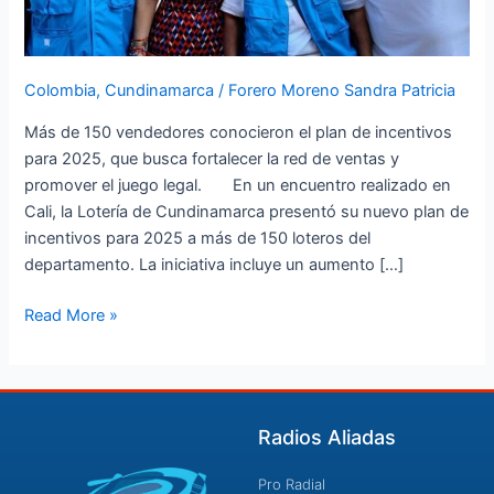
en
el
Valle
Colombia
,
Cundinamarca
/
Forero Moreno Sandra Patricia
del
Cauca
Más de 150 vendedores conocieron el plan de incentivos
para 2025, que busca fortalecer la red de ventas y
promover el juego legal. En un encuentro realizado en
Cali, la Lotería de Cundinamarca presentó su nuevo plan de
incentivos para 2025 a más de 150 loteros del
departamento. La iniciativa incluye un aumento […]
Read More »
Radios Aliadas
Pro Radial