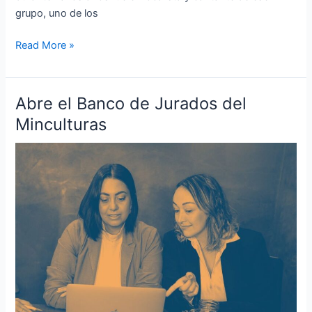
grupo, uno de los
Read More »
Abre el Banco de Jurados del
Abre
el
Minculturas
Banco
de
Jurados
del
Minculturas