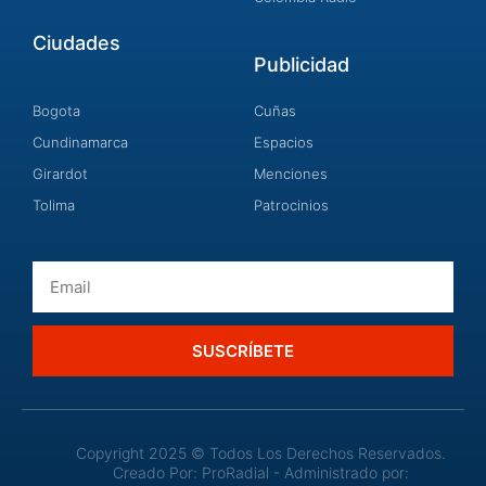
Ciudades
Publicidad
Bogota
Cuñas
Cundinamarca
Espacios
Girardot
Menciones
Tolima
Patrocinios
Email
SUSCRÍBETE
Copyright 2025 © Todos Los Derechos Reservados.
Creado Por: ProRadial - Administrado por: