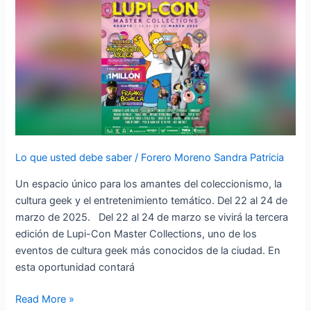
Master
Collections’
con
lo
mejor
de
la
cultura
geek
Lo que usted debe saber
/
Forero Moreno Sandra Patricia
Un espacio único para los amantes del coleccionismo, la
cultura geek y el entretenimiento temático. Del 22 al 24 de
marzo de 2025. Del 22 al 24 de marzo se vivirá la tercera
edición de Lupi-Con Master Collections, uno de los
eventos de cultura geek más conocidos de la ciudad. En
esta oportunidad contará
Read More »