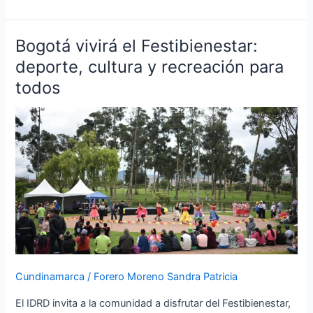
Bogotá vivirá el Festibienestar:
Bogotá
vivirá
deporte, cultura y recreación para
el
todos
Festibienestar:
deporte,
cultura
y
recreación
para
todos
Cundinamarca
/
Forero Moreno Sandra Patricia
El IDRD invita a la comunidad a disfrutar del Festibienestar,