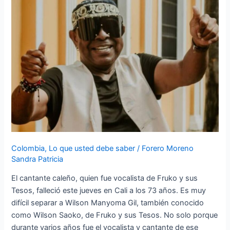
a
una
leyenda
de
la
salsa
Colombia
,
Lo que usted debe saber
/
Forero Moreno
Sandra Patricia
El cantante caleño, quien fue vocalista de Fruko y sus
Tesos, falleció este jueves en Cali a los 73 años. ​Es muy
difícil separar a Wilson Manyoma Gil, también conocido
como Wilson Saoko, de Fruko y sus Tesos. No solo porque
durante varios años fue el vocalista y cantante de ese