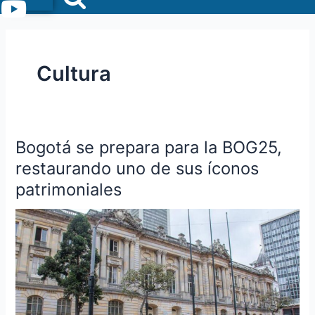
Menu
Cultura
Bogotá se prepara para la BOG25,
Bogotá
se
restaurando uno de sus íconos
prepara
patrimoniales
para
la
BOG25,
restaurando
uno
de
sus
íconos