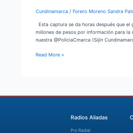
responsable
Cundinamarca
/
Forero Moreno Sandra Patr
del
homicidio
Esta captura se da horas después que el 
de
millones de pesos por información para la
menor
nuestra @PoliciaCmarca (Sijín Cundinamar
de
15
Read More »
años
en
Chocontá
Radios Aliadas
C
Pro Radial