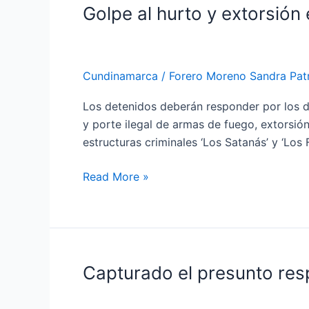
Golpe al hurto y extorsión
Golpe
al
hurto
y
Cundinamarca
/
Forero Moreno Sandra Patr
extorsión
en
Los detenidos deberán responder por los del
Bogotá:
y porte ilegal de armas de fuego, extorsió
cayeron
estructuras criminales ‘Los Satanás’ y ‘Los 
integrantes
Los
Read More »
Satanás
y
Ferros
Capturado el presunto res
Capturado
el
presunto