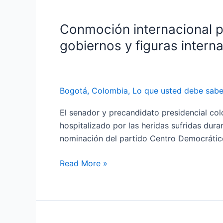
Conmoción internacional po
Conmoción
internacional
gobiernos y figuras intern
por
el
crimen
Bogotá
,
Colombia
,
Lo que usted debe sabe
de
Miguel
El senador y precandidato presidencial co
Uribe:
hospitalizado por las heridas sufridas dur
así
nominación del partido Centro Democrático
reaccionaron
distintos
Read More »
gobiernos
y
figuras
internacionales