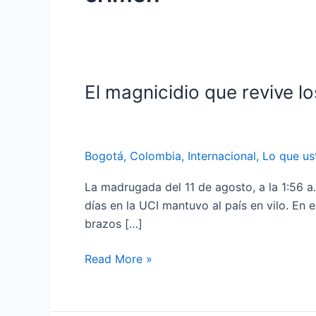
El magnicidio que revive 
El
magnicidio
que
revive
Bogotá
,
Colombia
,
Internacional
,
Lo que us
los
fantasmas
La madrugada del 11 de agosto, a la 1:56 a
de
días en la UCI mantuvo al país en vilo. En 
Colombia
brazos […]
Read More »