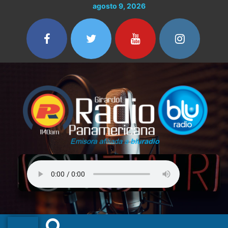
Ir
Buscar
agosto 9, 2026
al
por:
contenido