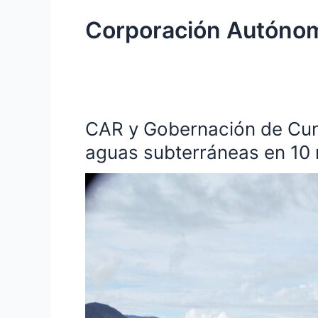
Corporación Autóno
CAR y Gobernación de Cund
CAR
y
aguas subterráneas en 10 
Gobernación
de
Cundinamarca
iniciarán
estudios
para
determinar
yacimientos
de