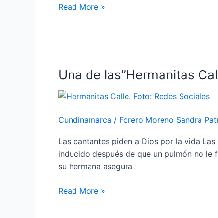
años
Read More »
Una de las”Hermanitas Cal
Una
de
las”Hermanitas
Calle”
Cundinamarca
/
Forero Moreno Sandra Patr
esta
en
Las cantantes piden a Dios por la vida Las
coma
inducido después de que un pulmón no le f
inducido
su hermana asegura
por
Coronavirus
Read More »