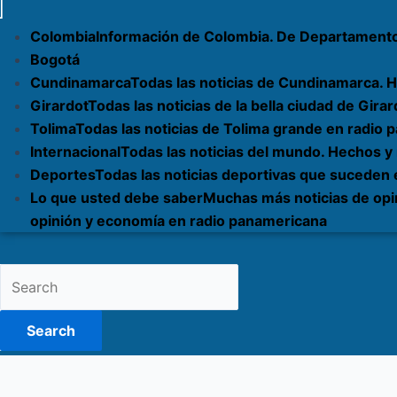
Colombia
Información de Colombia. De Departament
Bogotá
Cundinamarca
Todas las noticias de Cundinamarca. H
Girardot
Todas las noticias de la bella ciudad de Gi
Tolima
Todas las noticias de Tolima grande en radio
Internacional
Todas las noticias del mundo. Hechos y
Deportes
Todas las noticias deportivas que suceden
Lo que usted debe saber
Muchas más noticias de opi
opinión y economía en radio panamericana
Search