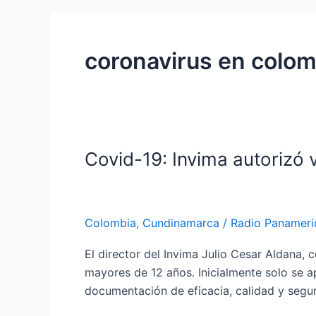
coronavirus en colom
Covid-19: Invima autorizó
Covid-
19:
Invima
autorizó
Colombia
,
Cundinamarca
/
Radio Panameri
vacunación
para
El director del Invima Julio Cesar Aldana, 
mayores
mayores de 12 años. Inicialmente solo se a
de
documentación de eficacia, calidad y segu
12