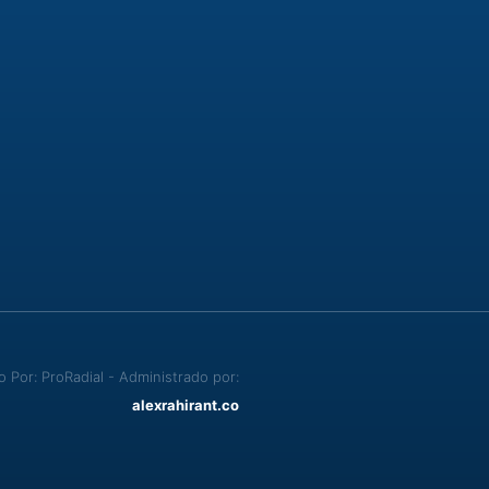
Por: ProRadial - Administrado por:
alexrahirant.co