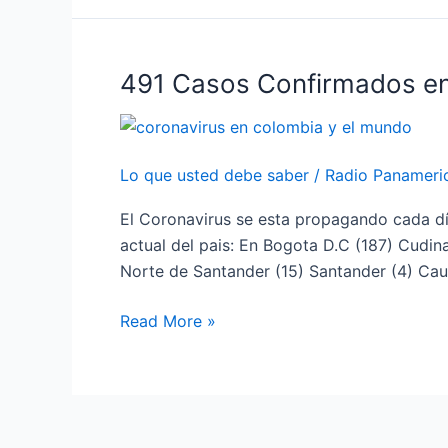
491 Casos Confirmados en
491
Casos
Confirmados
en
Lo que usted debe saber
/
Radio Panameri
Colombia
Por
El Coronavirus se esta propagando cada día
Coronavirus
actual del pais: En Bogota D.C (187) Cudina
Norte de Santander (15) Santander (4) Ca
Read More »