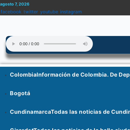
Menu
Enter
Search
Ir
Search
agosto 7, 2026
al
for:
Keyword
facebook
twitter
youtube
instagram
contenido
Colombia
Información de Colombia. De De
Bogotá
Cundinamarca
Todas las noticias de Cundi