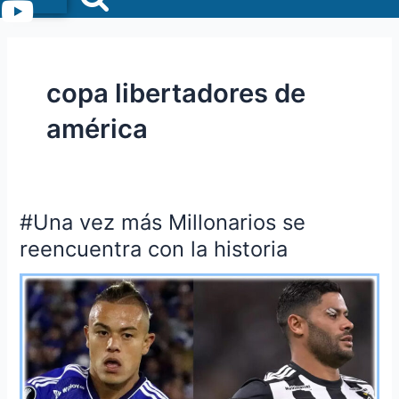
Menu
copa libertadores de
américa
#Una vez más Millonarios se
#Una
vez
reencuentra con la historia
más
Millonarios
se
reencuentra
con
la
historia