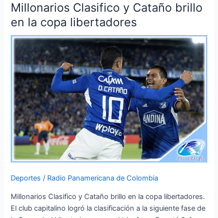
Millonarios Clasifico y Cataño brillo
Millonarios
Clasifico
en la copa libertadores
y
Cataño
brillo
en
la
copa
libertadores
Deportes
/
Radio Panamericana de Colombia
Millonarios Clasifico y Cataño brillo en la copa libertadores.
El club capitalino logró la clasificación a la siguiente fase de