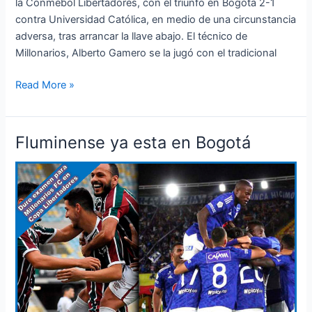
la Conmebol Libertadores, con el triunfo en Bogotá 2-1
contra Universidad Católica, en medio de una circunstancia
adversa, tras arrancar la llave abajo. El técnico de
Millonarios, Alberto Gamero se la jugó con el tradicional
Read More »
Fluminense ya esta en Bogotá
Fluminense
ya
esta
en
Bogotá