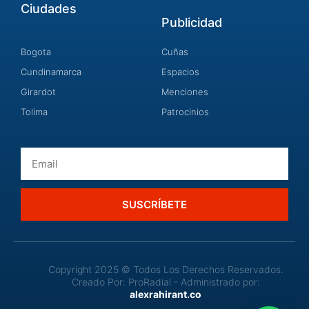
Ciudades
Publicidad
Bogota
Cuñas
Cundinamarca
Espacios
Girardot
Menciones
Tolima
Patrocinios
Email
SUSCRÍBETE
Copyright 2025 © Todos Los Derechos Reservados.
Creado Por: ProRadial - Administrado por:
alexrahirant.co