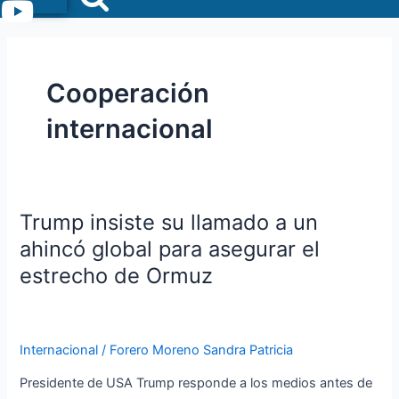
Menu
Cooperación
internacional
Trump insiste su llamado a un
Trump
insiste
ahincó global para asegurar el
su
estrecho de Ormuz
llamado
a
un
ahincó
Internacional
/
Forero Moreno Sandra Patricia
global
Presidente de USA Trump responde a los medios antes de
para