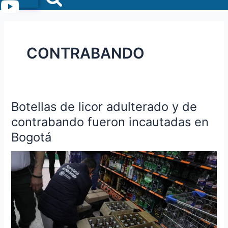
Menu
CONTRABANDO
Botellas de licor adulterado y de
Botellas
de
contrabando fueron incautadas en
licor
Bogotá
adulterado
y
de
contrabando
fueron
incautadas
en
Bogotá