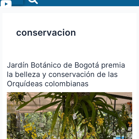
Menu
conservacion
Jardín Botánico de Bogotá premia
Jardín
Botánico
la belleza y conservación de las
de
Orquídeas colombianas
Bogotá
premia
la
belleza
y
conservación
de
las