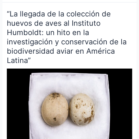
“La llegada de la colección de
“La
llegada
huevos de aves al Instituto
de
Humboldt: un hito en la
la
investigación y conservación de la
colección
biodiversidad aviar en América
de
huevos
Latina”
de
aves
al
Instituto
Humboldt:
un
hito
en
la
investigación