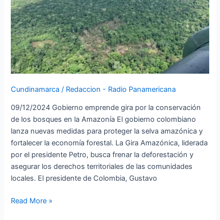
bosques
en
la
Amazonía
Cundinamarca
/
Redaccion - Radio Panamericana
09/12/2024 Gobierno emprende gira por la conservación
de los bosques en la Amazonía El gobierno colombiano
lanza nuevas medidas para proteger la selva amazónica y
fortalecer la economía forestal. La Gira Amazónica, liderada
por el presidente Petro, busca frenar la deforestación y
asegurar los derechos territoriales de las comunidades
locales. El presidente de Colombia, Gustavo
Read More »