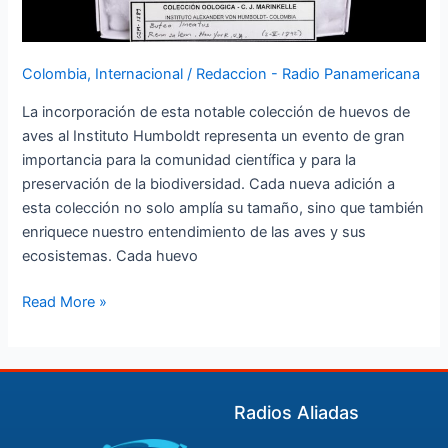
y
conservación
de
la
Colombia
,
Internacional
/
Redaccion - Radio Panamericana
biodiversidad
La incorporación de esta notable colección de huevos de
aviar
aves al Instituto Humboldt representa un evento de gran
en
importancia para la comunidad científica y para la
América
preservación de la biodiversidad. Cada nueva adición a
Latina”
esta colección no solo amplía su tamaño, sino que también
enriquece nuestro entendimiento de las aves y sus
ecosistemas. Cada huevo
Read More »
Radios Aliadas