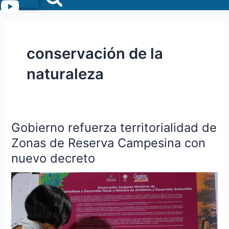
Menu
conservación de la
naturaleza
Gobierno refuerza territorialidad de
Gobierno
refuerza
Zonas de Reserva Campesina con
territorialidad
nuevo decreto
de
Zonas
de
Reserva
Campesina
con