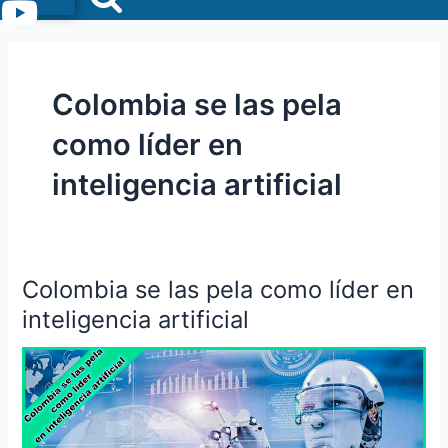
Menu
Colombia se las pela
como líder en
inteligencia artificial
Colombia se las pela como líder en
Colombia
se
inteligencia artificial
las
pela
como
líder
en