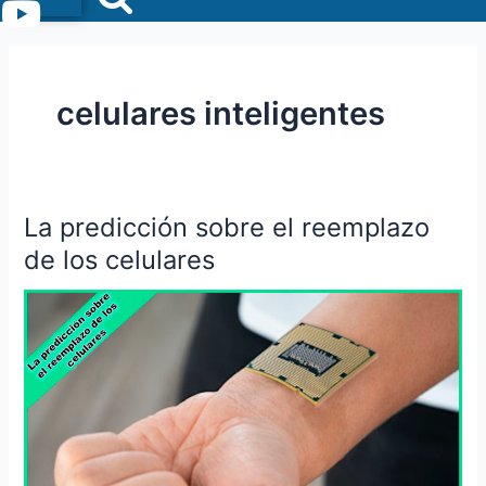
Menu
celulares inteligentes
La predicción sobre el reemplazo
La
predicción
de los celulares
sobre
el
reemplazo
de
los
celulares