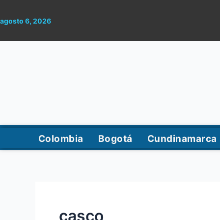
Ir
Buscar
al
por:
agosto 6, 2026
contenido
Colombia
Bogotá
Cundinamarca
casco