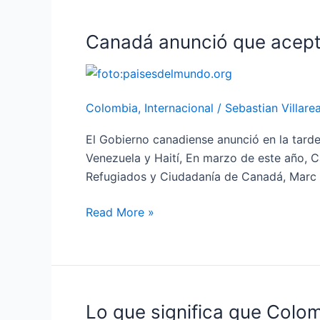
Canadá anunció que acept
Canadá
anunció
que
aceptará
Colombia
,
Internacional
/
Sebastian Villarea
cientos
de
El Gobierno canadiense anunció en la tarde
refugiados
Venezuela y Haití, En marzo de este año, C
colombianos
Refugiados y Ciudadanía de Canadá, Marc Mi
Read More »
Lo que significa que Colo
Lo