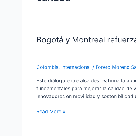
Bogotá y Montreal refuerza
Bogotá
y
Montreal
refuerzan
Colombia
,
Internacional
/
Forero Moreno Sa
cooperación
en
Este diálogo entre alcaldes reafirma la apu
cultura
fundamentales para mejorar la calidad de 
y
innovadores en movilidad y sostenibilidad u
desarrollo
sostenible
Read More »