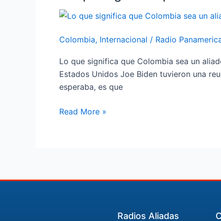
que
significa
que
Colombia
,
Internacional
/
Radio Panameric
Colombia
sea
Lo que significa que Colombia sea un alia
un
Estados Unidos Joe Biden tuvieron una reu
aliado
esperaba, es que
extra
OTÁN
Read More »
Radios Aliadas
C