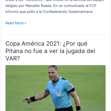
dirigido por Reinaldo Rueda. En un comunicado la FCF
informó que pidió a la Confederación Sudamericana
Read More »
Copa América 2021: ¿Por qué
Copa
América
Pitana no fue a ver la jugada del
2021:
VAR?
¿Por
qué
Pitana
no
fue
a
ver
la
jugada