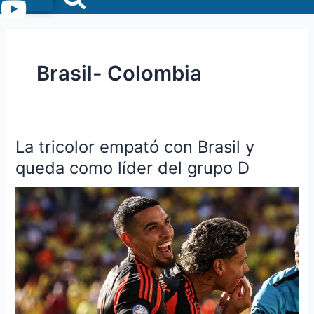
Menu
Brasil- Colombia
La tricolor empató con Brasil y
La
tricolor
queda como líder del grupo D
empató
con
Brasil
y
queda
como
líder
del
grupo