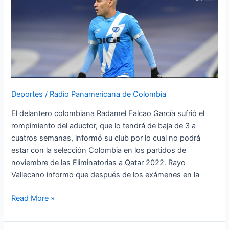
y
baja
en
Selección
Colombia
Deportes
/
Radio Panamericana de Colombia
El delantero colombiana Radamel Falcao García sufrió el
rompimiento del aductor, que lo tendrá de baja de 3 a
cuatros semanas, informó su club por lo cual no podrá
estar con la selección Colombia en los partidos de
noviembre de las Eliminatorias a Qatar 2022. Rayo
Vallecano informo que después de los exámenes en la
Read More »