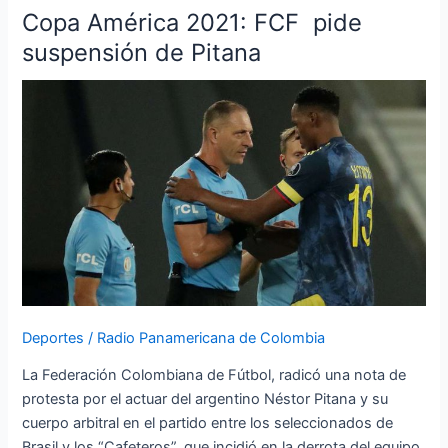
Copa América 2021: FCF pide
Copa
América
suspensión de Pitana
2021:
FCF
pide
suspensión
de
Pitana
Deportes
/
Radio Panamericana de Colombia
La Federación Colombiana de Fútbol, radicó una nota de
protesta por el actuar del argentino Néstor Pitana y su
cuerpo arbitral en el partido entre los seleccionados de
Brasil y los “Cafeteros”, que incidió en la derrota del equipo