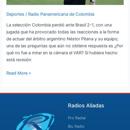
del
VAR?
Deportes
/
Radio Panamericana de Colombia
La selección Colombia perdió ante Brasil 2-1, con una
jugada que ha provocado todas las reacciones a la forma
de actuar del árbitro argentino Néstor Pitana y su equipo;
una de las preguntas que aún no obtiene respuesta es ¿Por
qué no fue a mirar en la cámara el VAR? Sí hubiera hecho
está revisión
Read More »
Radios Aliadas
Pro Radial
Blu Radio