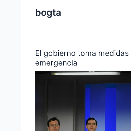
bogta
El gobierno toma medidas p
El
gobierno
emergencia
toma
medidas
para
hacerle
frente
al
coronavirus
ante
el