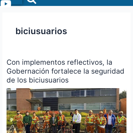
Menu
biciusuarios
Con implementos reflectivos, la
Con
implementos
Gobernación fortalece la seguridad
reflectivos,
de los biciusuarios
la
Gobernación
fortalece
la
seguridad
de
los
biciusuarios