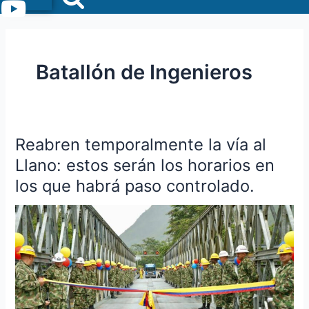
Menu
Batallón de Ingenieros
Reabren temporalmente la vía al
Reabren
temporalmente
Llano: estos serán los horarios en
la
los que habrá paso controlado.
vía
al
Llano:
estos
serán
los
horarios
en