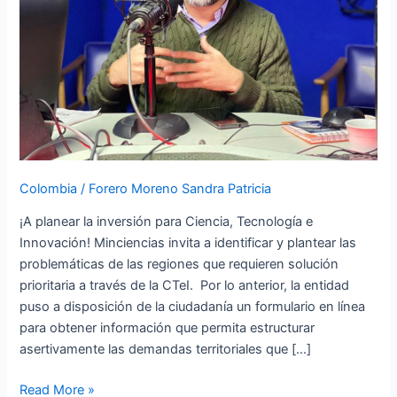
Regalías
para
el
bienio
Colombia
/
Forero Moreno Sandra Patricia
¡A planear la inversión para Ciencia, Tecnología e
Innovación! Minciencias invita a identificar y plantear las
problemáticas de las regiones que requieren solución
prioritaria a través de la CTeI. Por lo anterior, la entidad
puso a disposición de la ciudadanía un formulario en línea
para obtener información que permita estructurar
asertivamente las demandas territoriales que […]
Read More »