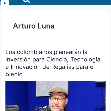
Menu
Arturo Luna
Los colombianos planearán la
Los
colombianos
inversión para Ciencia, Tecnología
planearán
e Innovación de Regalías para el
la
bienio
inversión
para
Ciencia,
Tecnología
e
Innovación
de