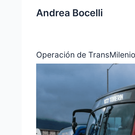
Andrea Bocelli
Operación de TransMilenio
Operación
de
TransMilenio
se
ampliará
por
concierto
de
Andrea
Bocelli