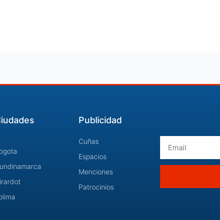
iudades
Publicidad
Email
Cuñas
ogota
Espacios
undinamarca
Menciones
irardot
Patrocinios
olima