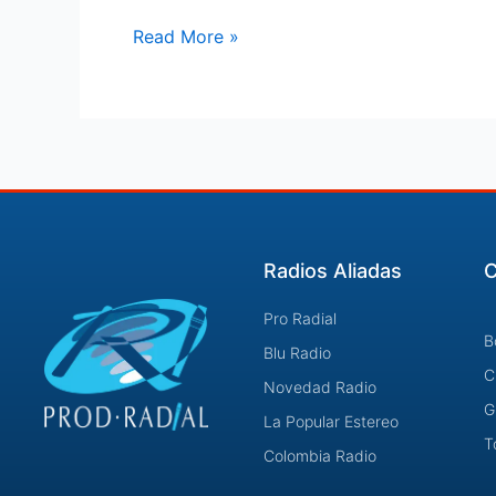
Read More »
Radios Aliadas
C
Pro Radial
B
Blu Radio
C
Novedad Radio
G
La Popular Estereo
T
Colombia Radio