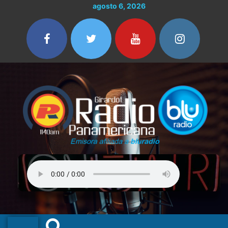
Ir
Buscar
agosto 6, 2026
al
por:
contenido