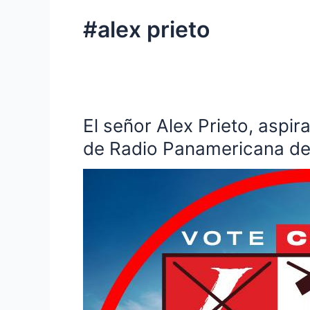
#alex prieto
El señor Alex Prieto, aspir
El
señor
de Radio Panamericana d
Alex
Prieto,
aspirante
a
la
cámara
de
representantes
por