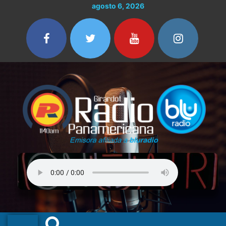
Ir
Buscar
agosto 6, 2026
al
por:
contenido