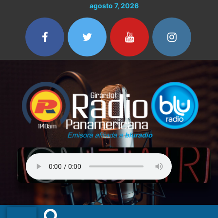
Ir
Buscar
agosto 7, 2026
al
por:
contenido