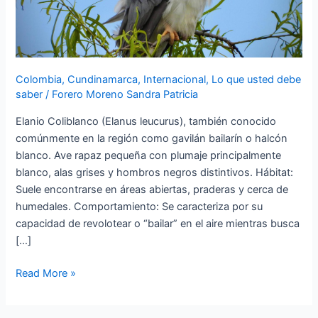
de
2.000
listas
y
Colombia
,
Cundinamarca
,
Internacional
,
Lo que usted debe
más
saber
/
Forero Moreno Sandra Patricia
de
600
Elanio Coliblanco (Elanus leucurus), también conocido
especies
comúnmente en la región como gavilán bailarín o halcón
registradas
blanco. Ave rapaz pequeña con plumaje principalmente
blanco, alas grises y hombros negros distintivos. Hábitat:
Suele encontrarse en áreas abiertas, praderas y cerca de
humedales. Comportamiento: Se caracteriza por su
capacidad de revolotear o “bailar” en el aire mientras busca
[…]
Read More »