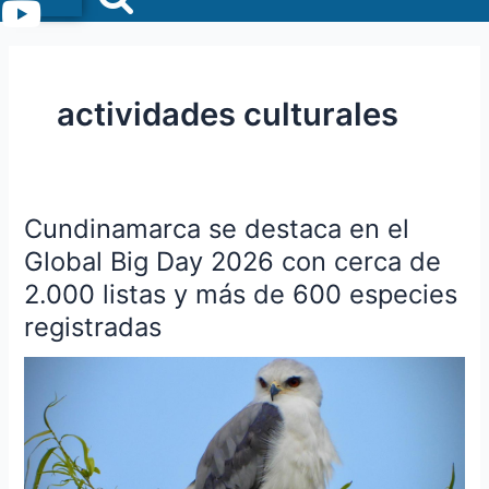
Menu
actividades culturales
Cundinamarca se destaca en el
Cundinamarca
se
Global Big Day 2026 con cerca de
destaca
2.000 listas y más de 600 especies
en
registradas
el
Global
Big
Day
2026
con
cerca