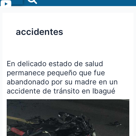
Menu
accidentes
En delicado estado de salud
En
delicado
permanece pequeño que fue
estado
abandonado por su madre en un
de
accidente de tránsito en Ibagué
salud
permanece
pequeño
que
fue
abandonado
por