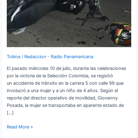
su
madre
en
un
accidente
de
tránsito
Tolima
/
Redaccion - Radio Panamericana
en
Ibagué
El pasado miércoles 10 de julio, durante las celebraciones
por la victoria de la Selección Colombia, se registró
un accidente de tránsito en la carrera 5 con calle 99 que
involucró a una mujer y a un niño de 4 años. Según el
reporte del director operativo de movilidad, Giovanny
Posada, la mujer se transportaba en aparente estado de
[…]
Read More »