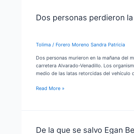
Dos personas perdieron la 
Dos
personas
perdieron
la
Tolima
/
Forero Moreno Sandra Patricia
vida
en
Dos personas murieron en la mañana del mi
accidente
carretera Alvarado-Venadillo. Los organis
en
medio de las latas retorcidas del vehícul
vías
de
Read More »
Tolima;
habría
invasión
de
carril
De la que se salvo Egan Be
De