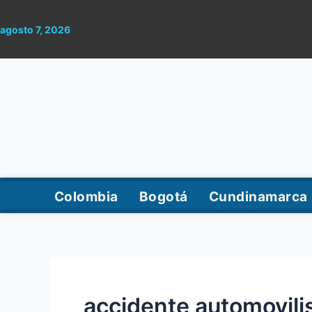
Ir
al
agosto 7, 2026
contenido
Colombia
Bogotá
Cundinamarca
accidente automovili