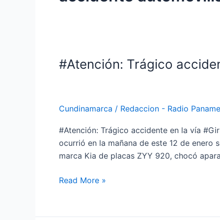
#Atención: Trágico accide
#Atención:
Trágico
accidente
en
Cundinamarca
/
Redaccion - Radio Paname
la
vía
#Atención: Trágico accidente en la vía #Gi
#Girardot-
ocurrió en la mañana de este 12 de enero s
#Bogotá
marca Kia de placas ZYY 920, chocó apar
Read More »