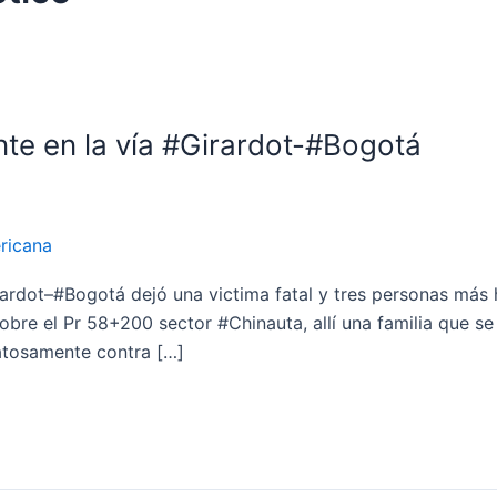
nte en la vía #Girardot-#Bogotá
ricana
rardot–#Bogotá dejó una victima fatal y tres personas más h
obre el Pr 58+200 sector #Chinauta, allí una familia que se
atosamente contra […]