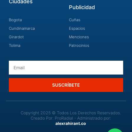
Ciudades
Publicidad
Bogota
Cuñas
Cundinamarca
Espacios
Girardot
Menciones
Tolima
Patrocinios
Email
SUSCRÍBETE
Copyright 2025 © Todos Los Derechos Reservados.
Creado Por: ProRadial - Administrado por:
alexrahirant.co