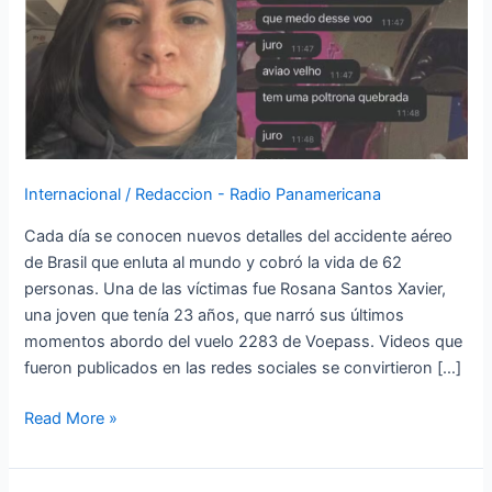
avión
una
víctima
del
accidente
aéreo
de
Internacional
/
Redaccion - Radio Panamericana
Brasil:
‘Tengo
Cada día se conocen nuevos detalles del accidente aéreo
mucho
de Brasil que enluta al mundo y cobró la vida de 62
miedo
personas. Una de las víctimas fue Rosana Santos Xavier,
de
una joven que tenía 23 años, que narró sus últimos
este
momentos abordo del vuelo 2283 de Voepass. Videos que
vuelo’
fueron publicados en las redes sociales se convirtieron […]
Read More »