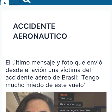
Menu
ACCIDENTE
AERONAUTICO
El último mensaje y foto que envió
El
último
desde el avión una víctima del
mensaje
accidente aéreo de Brasil: ‘Tengo
y
mucho miedo de este vuelo’
foto
que
envió
desde
el