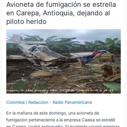
Avioneta de fumigación se estrella
Avioneta
de
en Carepa, Antioquia, dejando al
fumigación
piloto herido
se
estrella
en
Carepa,
Antioquia,
dejando
al
piloto
herido
Colombia
/
Redaccion - Radio Panamericana
En la mañana de este domingo, una avioneta de
fumigación perteneciente a la empresa Caaisa se estrelló
en Carepa, Urabá antioqueño. El incidente ocurrió mientras