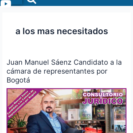
Menu
a los mas necesitados
Juan Manuel Sáenz Candidato a la
Juan
Manuel
cámara de representantes por
Sáenz
Bogotá
Candidato
a
la
cámara
de
representantes
por
Bogotá