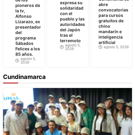
expresa su
abre
pioneros de
solidaridad
convocatorias
la tv,
con el
para cursos
Alfonso
pueblo y las
gratuitos de
Lizarazo, ex
autoridades
chino
presentador
del Japón
mandarín e
del
tras el
inteligencia
programa
terremoto
artificial
Sábados
agosto 5,
agosto 5, 2026
Felices a los
2026
85 años.
agosto 5,
2026
Cundinamarca