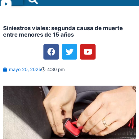
Menu
Siniestros viales: segunda causa de muerte
entre menores de 15 años
F
T
Y
a
w
o
c
i
u
e
t
t
mayo 20, 2025
4:30 pm
b
t
u
o
e
b
o
r
e
k