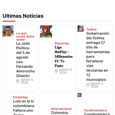
Ultimas Noticias
Tolima
Gobernación
Lo que
usted debe
del Tolima
saber
entrega 27
La Joda
Deportes
𝐋𝐢𝐠𝐚
kits de
Política
𝐁𝐞𝐭𝐏𝐥𝐚𝐲 –
herramientas
del 5 de
𝐌𝐢𝐥𝐥𝐨𝐧𝐚𝐫𝐢𝐨𝐬
para
agosto
𝐅𝐂 𝐕𝐬
fortalecer
con
𝐏𝐚𝐬𝐭𝐨
vías
Fernando
agosto 5,
terciarias en
Amorocho
2026
12
Chacón
municipios
agosto 5,
2026
agosto 5,
2026
Colombia
Luto en la tv
colombiana:
Internacional
Fallece uno
Cundinamarca
Colombia
Cundinamarca
de los