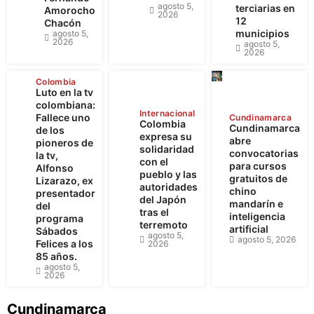
agosto 5,
terciarias en
Amorocho
2026
12
Chacón
municipios
agosto 5,
2026
agosto 5,
2026
Colombia
Luto en la tv
colombiana:
Internacional
Fallece uno
Cundinamarca
Colombia
Cundinamarca
de los
expresa su
abre
pioneros de
solidaridad
convocatorias
la tv,
con el
para cursos
Alfonso
pueblo y las
gratuitos de
Lizarazo, ex
autoridades
chino
presentador
del Japón
mandarín e
del
tras el
inteligencia
programa
terremoto
artificial
Sábados
agosto 5,
agosto 5, 2026
Felices a los
2026
85 años.
agosto 5,
2026
Cundinamarca