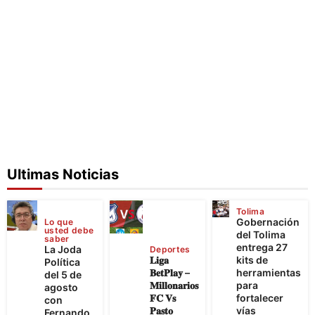
Ultimas Noticias
Tolima
Gobernación
Lo que
usted debe
del Tolima
saber
entrega 27
La Joda
Deportes
𝐋𝐢𝐠𝐚
kits de
Política
𝐁𝐞𝐭𝐏𝐥𝐚𝐲 –
herramientas
del 5 de
𝐌𝐢𝐥𝐥𝐨𝐧𝐚𝐫𝐢𝐨𝐬
para
agosto
𝐅𝐂 𝐕𝐬
fortalecer
con
𝐏𝐚𝐬𝐭𝐨
vías
Fernando