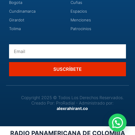
Bogota
Cuñas
Cundinamarca
Espacios
Girardot
Menciones
Tolima
Patrocinios
Email
SUSCRÍBETE
Copyright 2025 © Todos Los Derechos Reservados.
Creado Por: ProRadial - Administrado por:
alexrahirant.co
RADIO PANAMERICANA DE COLOMBIA