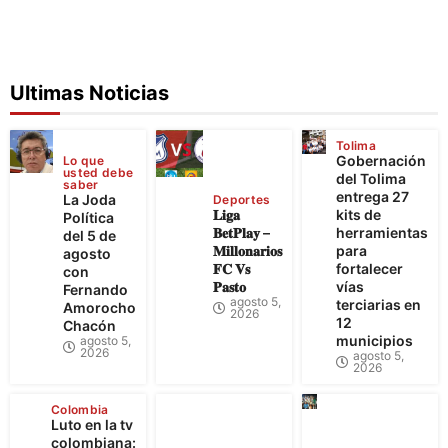
Ultimas Noticias
Tolima
Gobernación
Lo que
usted debe
del Tolima
saber
entrega 27
La Joda
Deportes
𝐋𝐢𝐠𝐚
kits de
Política
𝐁𝐞𝐭𝐏𝐥𝐚𝐲 –
herramientas
del 5 de
𝐌𝐢𝐥𝐥𝐨𝐧𝐚𝐫𝐢𝐨𝐬
para
agosto
𝐅𝐂 𝐕𝐬
fortalecer
con
𝐏𝐚𝐬𝐭𝐨
vías
Fernando
agosto 5,
terciarias en
Amorocho
2026
12
Chacón
municipios
agosto 5,
2026
agosto 5,
2026
Colombia
Luto en la tv
colombiana: