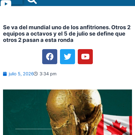
Menu
Se va del mundial uno de los anfitriones. Otros 2
equipos a octavos y el 5 de julio se define que
otros 2 pasan a esta ronda
F
T
Y
a
w
o
c
i
u
e
t
t
julio 5, 2026
3:34 pm
b
t
u
o
e
b
o
r
e
k