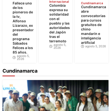
Internacional
Fallece uno
Cundinamarca
Colombia
Cundinamarca
de los
expresa su
abre
pioneros de
solidaridad
convocatorias
la tv,
con el
para cursos
Alfonso
pueblo y las
gratuitos de
Lizarazo, ex
autoridades
chino
presentador
del Japón
mandarín e
del
tras el
inteligencia
programa
terremoto
artificial
Sábados
agosto 5,
agosto 5, 2026
Felices a los
2026
85 años.
agosto 5,
2026
Cundinamarca