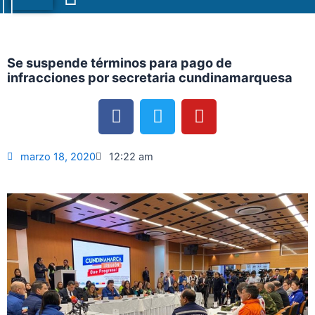
Menu
Se suspende términos para pago de
infracciones por secretaria cundinamarquesa
F
T
Y
a
w
o
c
i
u
e
t
t
marzo 18, 2020
12:22 am
b
t
u
o
e
b
o
r
e
k