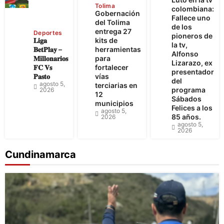
Tolima
colombiana:
Gobernación
Fallece uno
del Tolima
de los
entrega 27
Deportes
pioneros de
𝐋𝐢𝐠𝐚
kits de
la tv,
𝐁𝐞𝐭𝐏𝐥𝐚𝐲 –
herramientas
Alfonso
𝐌𝐢𝐥𝐥𝐨𝐧𝐚𝐫𝐢𝐨𝐬
para
Lizarazo, ex
𝐅𝐂 𝐕𝐬
fortalecer
presentador
𝐏𝐚𝐬𝐭𝐨
vías
del
agosto 5,
terciarias en
programa
2026
12
Sábados
municipios
Felices a los
agosto 5,
85 años.
2026
agosto 5,
2026
Cundinamarca