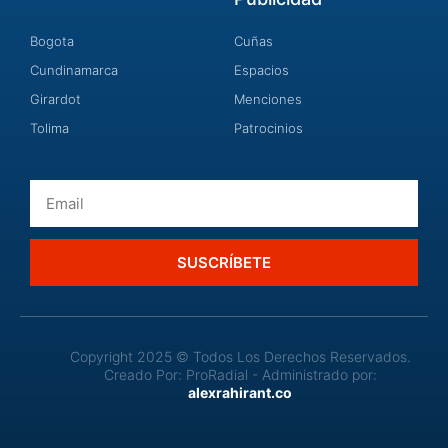
Bogota
Cuñas
Cundinamarca
Espacios
Girardot
Menciones
Tolima
Patrocinios
Email
SUSCRÍBETE
Copyright 2025 © Todos Los Derechos Reservados.
Creado Por: ProRadial - Administrado por:
alexrahirant.co