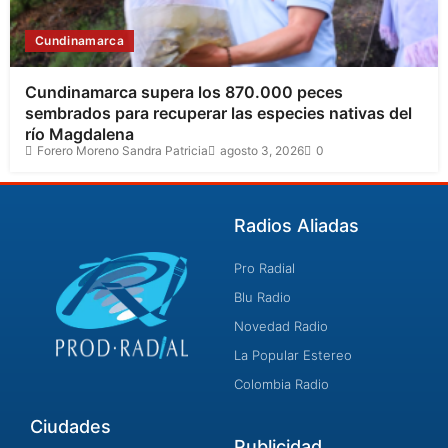
Cundinamarca
Cundinamarca supera los 870.000 peces
sembrados para recuperar las especies nativas del
río Magdalena
Forero Moreno Sandra Patricia
agosto 3, 2026
0
Radios Aliadas
Pro Radial
Blu Radio
Novedad Radio
La Popular Estereo
Colombia Radio
Ciudades
Publicidad