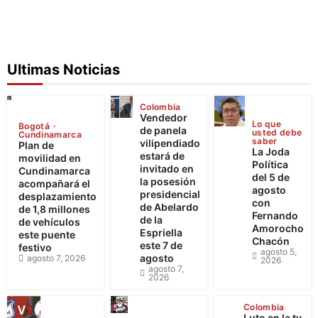
Ultimas Noticias
Colombia
Vendedor
Lo que
Bogotá
de panela
usted debe
Cundinamarca
saber
vilipendiado
Plan de
La Joda
estará de
movilidad en
Política
invitado en
Cundinamarca
del 5 de
la posesión
acompañará el
agosto
presidencial
desplazamiento
con
de Abelardo
de 1,8 millones
Fernando
de la
de vehículos
Amorocho
Espriella
este puente
Chacón
este 7 de
festivo
agosto 5,
agosto
agosto 7, 2026
2026
agosto 7,
2026
Colombia
Luto en la tv