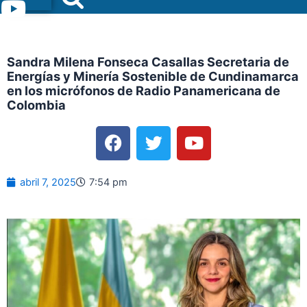
Menu
Sandra Milena Fonseca Casallas Secretaria de
Energías y Minería Sostenible de Cundinamarca
en los micrófonos de Radio Panamericana de
Colombia
F
T
Y
a
w
o
c
i
u
e
t
t
abril 7, 2025
7:54 pm
b
t
u
o
e
b
o
r
e
k