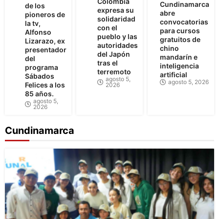
Colombia
Cundinamarca
de los
expresa su
abre
pioneros de
solidaridad
convocatorias
la tv,
con el
para cursos
Alfonso
pueblo y las
gratuitos de
Lizarazo, ex
autoridades
chino
presentador
del Japón
mandarín e
del
tras el
inteligencia
programa
terremoto
artificial
Sábados
agosto 5,
agosto 5, 2026
Felices a los
2026
85 años.
agosto 5,
2026
Cundinamarca