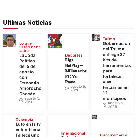
Ultimas Noticias
Tolima
Gobernación
Lo que
usted debe
del Tolima
saber
entrega 27
La Joda
Deportes
𝐋𝐢𝐠𝐚
kits de
Política
𝐁𝐞𝐭𝐏𝐥𝐚𝐲 –
herramientas
del 5 de
𝐌𝐢𝐥𝐥𝐨𝐧𝐚𝐫𝐢𝐨𝐬
para
agosto
𝐅𝐂 𝐕𝐬
fortalecer
con
𝐏𝐚𝐬𝐭𝐨
vías
Fernando
agosto 5,
terciarias en
Amorocho
2026
12
Chacón
municipios
agosto 5,
2026
agosto 5,
2026
Colombia
Luto en la tv
colombiana:
Internacional
Fallece uno
Cundinamarca