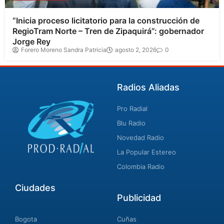
“Inicia proceso licitatorio para la construcción de
RegioTram Norte – Tren de Zipaquirá”: gobernador
Jorge Rey
Forero Moreno Sandra Patricia
agosto 2, 2026
0
Radios Aliadas
Pro Radial
Blu Radio
Novedad Radio
La Popular Estereo
Colombia Radio
Ciudades
Publicidad
Bogota
Cuñas