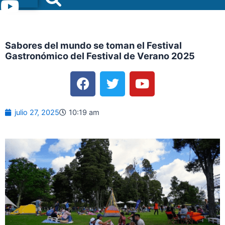
Menu
Sabores del mundo se toman el Festival
Gastronómico del Festival de Verano 2025
F
T
Y
a
w
o
c
i
u
e
t
t
julio 27, 2025
10:19 am
b
t
u
o
e
b
o
r
e
k