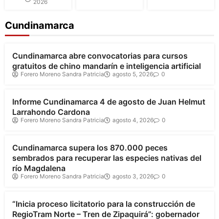
2026
Cundinamarca
Cundinamarca
Cundinamarca abre convocatorias para cursos
gratuitos de chino mandarín e inteligencia artificial
Forero Moreno Sandra Patricia
agosto 5, 2026
0
Cundinamarca
Informe Cundinamarca 4 de agosto de Juan Helmut
Larrahondo Cardona
Forero Moreno Sandra Patricia
agosto 4, 2026
0
Cundinamarca
Cundinamarca supera los 870.000 peces
sembrados para recuperar las especies nativas del
río Magdalena
Forero Moreno Sandra Patricia
agosto 3, 2026
0
Cundinamarca
“Inicia proceso licitatorio para la construcción de
RegioTram Norte – Tren de Zipaquirá”: gobernador