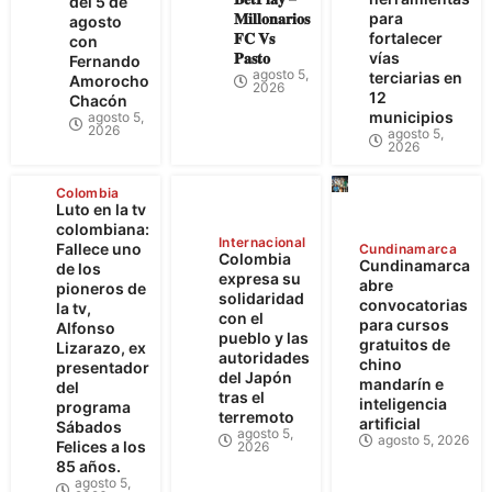
del 5 de
𝐌𝐢𝐥𝐥𝐨𝐧𝐚𝐫𝐢𝐨𝐬
para
agosto
𝐅𝐂 𝐕𝐬
fortalecer
con
𝐏𝐚𝐬𝐭𝐨
vías
Fernando
agosto 5,
terciarias en
Amorocho
2026
12
Chacón
municipios
agosto 5,
2026
agosto 5,
2026
Colombia
Luto en la tv
colombiana:
Internacional
Fallece uno
Cundinamarca
Colombia
Cundinamarca
de los
expresa su
abre
pioneros de
solidaridad
convocatorias
la tv,
con el
para cursos
Alfonso
pueblo y las
gratuitos de
Lizarazo, ex
autoridades
chino
presentador
del Japón
mandarín e
del
tras el
inteligencia
programa
terremoto
artificial
Sábados
agosto 5,
agosto 5, 2026
Felices a los
2026
85 años.
agosto 5,