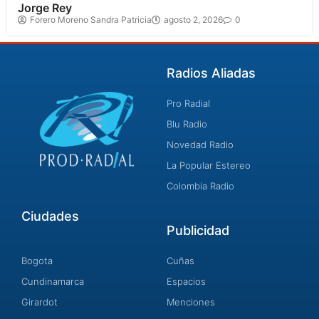
Jorge Rey
Forero Moreno Sandra Patricia
agosto 2, 2026
0
Radios Aliadas
Pro Radial
Blu Radio
Novedad Radio
La Popular Estereo
Colombia Radio
Ciudades
Publicidad
Bogota
Cuñas
Cundinamarca
Espacios
Girardot
Menciones