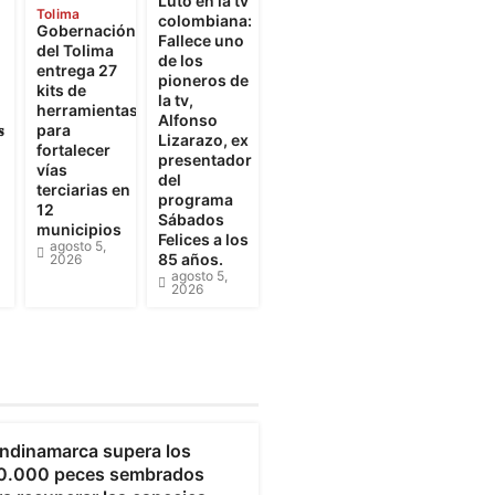
Luto en la tv
Tolima
colombiana:
Gobernación
Fallece uno
del Tolima
de los
entrega 27
pioneros de
kits de
la tv,
herramientas
Alfonso

para
Lizarazo, ex
fortalecer
presentador
vías
del
terciarias en
programa
12
Sábados
municipios
Felices a los
agosto 5,
85 años.
2026
agosto 5,
2026
undinamarca
ndinamarca supera los
0.000 peces sembrados