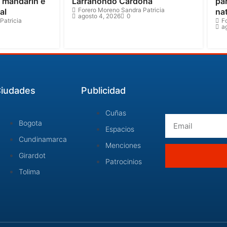
o mandarín e
Larrahondo Cardona
par
Forero Moreno Sandra Patricia
al
na
agosto 4, 2026
0
Patricia
F
a
iudades
Publicidad
Cuñas
Email
Bogota
Espacios
Cundinamarca
Menciones
Girardot
Patrocinios
Tolima