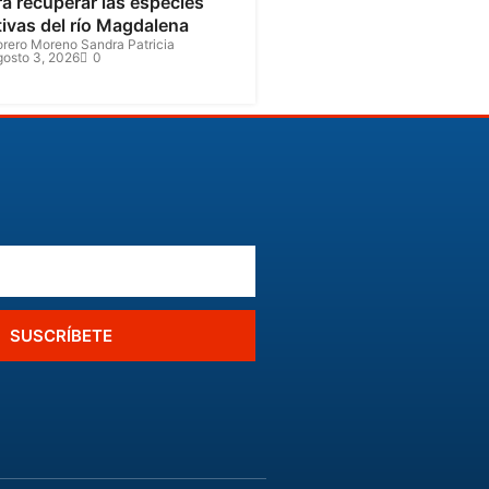
a recuperar las especies
tivas del río Magdalena
orero Moreno Sandra Patricia
gosto 3, 2026
0
SUSCRÍBETE