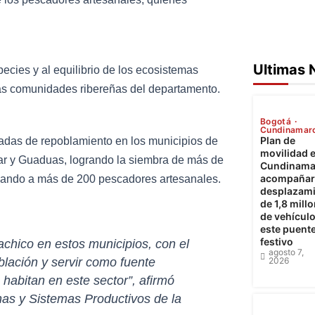
Ultimas 
pecies y al equilibrio de los ecosistemas
 las comunidades ribereñas del departamento.
Bogotá
Cundinamar
Plan de
adas de repoblamiento en los municipios de
movilidad 
gar y Guaduas, logrando la siembra de más de
Cundinama
acompañará
ciando a más de 200 pescadores artesanales.
desplazam
de 1,8 mill
de vehícul
este puent
festivo
chico en estos municipios, con el
agosto 7,
oblación y servir como fuente
2026
habitan en este sector”, afirmó
nas y Sistemas Productivos de la