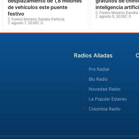
desplazamiento de 1,8 millones
gratuitos de chin
de vehículos este puente
inteligencia artifici
Forero Moreno Sandra 
festivo
agosto 5, 2026
0
Forero Moreno Sandra Patricia
agosto 7, 2026
0
Radios Aliadas
C
Pro Radial
Blu Radio
Novedad Radio
La Popular Estereo
Colombia Radio