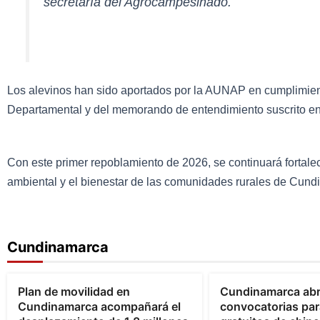
secretaría del Agrocampesinado.
Los alevinos han sido aportados por la AUNAP en cumplimient
Departamental y del memorando de entendimiento suscrito e
Con este primer repoblamiento de 2026, se continuará fortalec
ambiental y el bienestar de las comunidades rurales de Cund
Cundinamarca
Bogotá
Cundinamarca
Cundinamarca
Plan de movilidad en
Cundinamarca ab
Cundinamarca acompañará el
convocatorias par