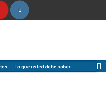
tes
Lo que usted debe saber
F
T
Y
a
w
o