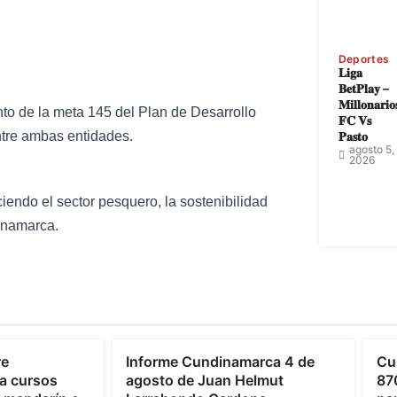
Deportes
𝐋𝐢𝐠𝐚
𝐁𝐞𝐭𝐏𝐥𝐚𝐲 –
𝐌𝐢𝐥𝐥𝐨𝐧𝐚𝐫𝐢𝐨
o de la meta 145 del Plan de Desarrollo
𝐅𝐂 𝐕𝐬
𝐏𝐚𝐬𝐭𝐨
ntre ambas entidades.
agosto 5,
2026
iendo el sector pesquero, la sostenibilidad
inamarca.
Cundinamarca
C
re
Informe Cundinamarca 4 de
Cu
a cursos
agosto de Juan Helmut
87