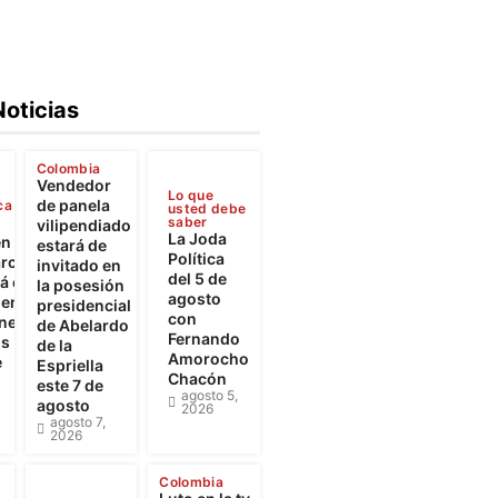
Noticias
Colombia
Vendedor
Lo que
de panela
ca
usted debe
saber
vilipendiado
La Joda
en
estará de
Política
rca
invitado en
del 5 de
 el
la posesión
agosto
iento
presidencial
con
ones
de Abelardo
Fernando
os
de la
Amorocho
e
Espriella
Chacón
este 7 de
agosto 5,
agosto
2026
agosto 7,
2026
Colombia