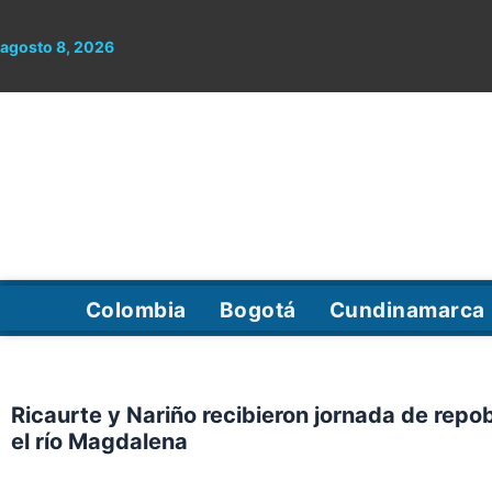
Ir
al
agosto 8, 2026
contenido
Colombia
Bogotá
Cundinamarca
Ricaurte y Nariño recibieron jornada de rep
el río Magdalena