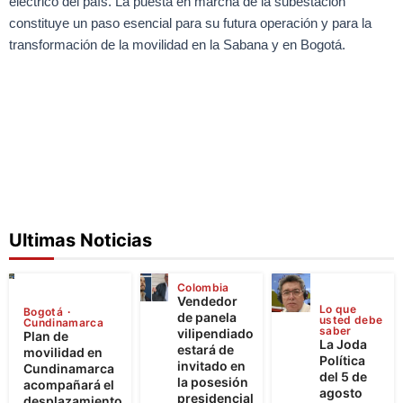
eléctrico del país. La puesta en marcha de la subestación
constituye un paso esencial para su futura operación y para la
transformación de la movilidad en la Sabana y en Bogotá.
Ultimas Noticias
Colombia
Vendedor
Lo que
Bogotá
de panela
usted debe
Cundinamarca
saber
vilipendiado
Plan de
La Joda
estará de
movilidad en
Política
invitado en
Cundinamarca
del 5 de
la posesión
acompañará el
agosto
presidencial
desplazamiento