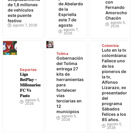
con
de Abelardo
de 1,8 millones
Fernando
de la
de vehículos
Amorocho
Espriella
este puente
Chacón
este 7 de
festivo
agosto 5,
agosto
agosto 7, 2026
2026
agosto 7,
2026
Colombia
Luto en la tv
Tolima
colombiana:
Gobernación
Fallece uno
del Tolima
de los
entrega 27
Deportes
pioneros de
𝐋𝐢𝐠𝐚
kits de
la tv,
𝐁𝐞𝐭𝐏𝐥𝐚𝐲 –
herramientas
Alfonso
𝐌𝐢𝐥𝐥𝐨𝐧𝐚𝐫𝐢𝐨𝐬
para
Lizarazo, ex
𝐅𝐂 𝐕𝐬
fortalecer
presentador
𝐏𝐚𝐬𝐭𝐨
vías
del
agosto 5,
terciarias en
programa
2026
12
Sábados
municipios
Felices a los
agosto 5,
85 años.
2026
agosto 5,
2026