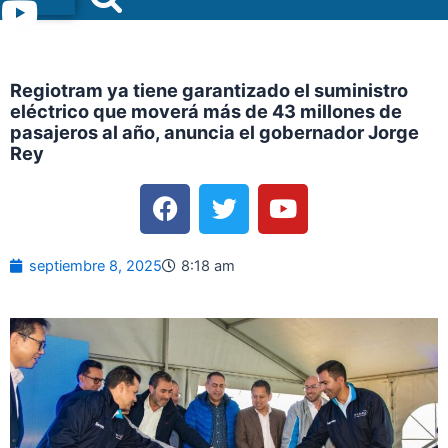
Menu
Regiotram ya tiene garantizado el suministro
eléctrico que moverá más de 43 millones de
pasajeros al año, anuncia el gobernador Jorge
Rey
F
T
Y
a
w
o
c
i
u
e
t
t
septiembre 8, 2025
8:18 am
b
t
u
o
e
b
o
r
e
k