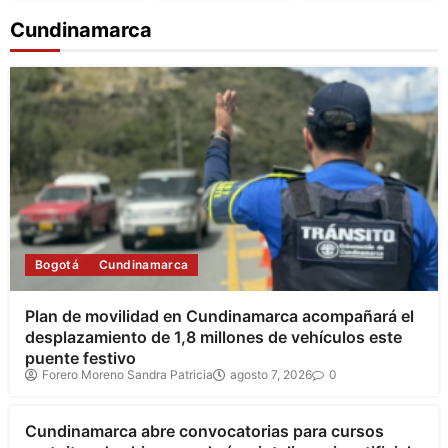
Cundinamarca
Bogotá
Cundinamarca
Plan de movilidad en Cundinamarca acompañará el
desplazamiento de 1,8 millones de vehículos este
puente festivo
Forero Moreno Sandra Patricia
agosto 7, 2026
0
Cundinamarca
Cundinamarca abre convocatorias para cursos