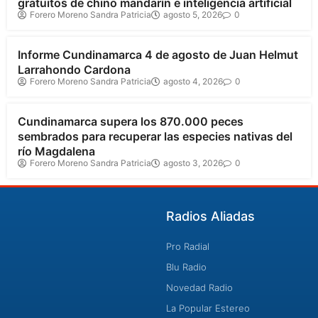
gratuitos de chino mandarín e inteligencia artificial
Forero Moreno Sandra Patricia
agosto 5, 2026
0
Cundinamarca
Informe Cundinamarca 4 de agosto de Juan Helmut
Larrahondo Cardona
Forero Moreno Sandra Patricia
agosto 4, 2026
0
Cundinamarca
Cundinamarca supera los 870.000 peces
sembrados para recuperar las especies nativas del
río Magdalena
Forero Moreno Sandra Patricia
agosto 3, 2026
0
Radios Aliadas
Pro Radial
Blu Radio
Novedad Radio
La Popular Estereo