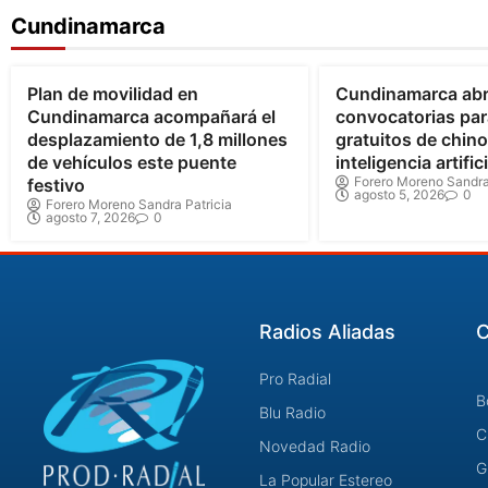
Cundinamarca
Bogotá
Cundinamarca
Cundinamarca
Plan de movilidad en
Cundinamarca ab
Cundinamarca acompañará el
convocatorias par
desplazamiento de 1,8 millones
gratuitos de chin
de vehículos este puente
inteligencia artifici
Forero Moreno Sandra
festivo
agosto 5, 2026
0
Forero Moreno Sandra Patricia
agosto 7, 2026
0
Radios Aliadas
C
Pro Radial
B
Blu Radio
C
Novedad Radio
G
La Popular Estereo