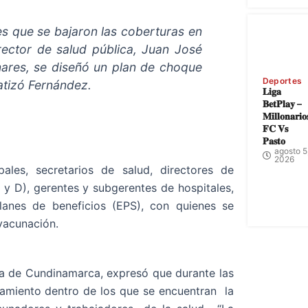
es que se bajaron las coberturas en
rector de salud pública, Juan José
nares, se diseñó un plan de choque
Deportes
atizó Fernández.
𝐋𝐢𝐠𝐚
𝐁𝐞𝐭𝐏𝐥𝐚𝐲 –
𝐌𝐢𝐥𝐥𝐨𝐧𝐚𝐫𝐢𝐨
𝐅𝐂 𝐕𝐬
𝐏𝐚𝐬𝐭𝐨
agosto 5
2026
ales, secretarios de salud, directores de
y D), gerentes y subgerentes de hospitales,
lanes de beneficios (EPS), con quienes se
vacunación.
a de Cundinamarca, expresó que durante las
oramiento dentro de los que se encuentran la