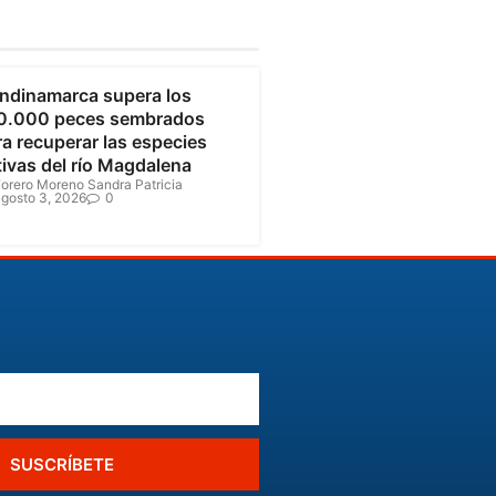
undinamarca
ndinamarca supera los
0.000 peces sembrados
a recuperar las especies
tivas del río Magdalena
orero Moreno Sandra Patricia
gosto 3, 2026
0
SUSCRÍBETE