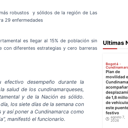
más robustos y sólidos de la región de Las
tra 29 enfermedades
artamental es llegar al 15% de población sin
Ultimas 
 con diferentes estrategias y cero barreras
Bogotá
Cundinamar
Plan de
movilidad 
u efectivo desempeño durante la
Cundinama
acompañará
 la salud de los cundinamarqueses,
desplazam
amental y de la Nación es sólido.
de 1,8 mill
de vehícul
 día, los siete días de la semana con
este puent
os y así poner a Cundinamarca como
festivo
agosto 7,
, manifestó el funcionario.
2026