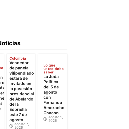
Noticias
Colombia
Vendedor
Lo que
de panela
ca
usted debe
saber
vilipendiado
La Joda
en
estará de
Política
rca
invitado en
del 5 de
 el
la posesión
agosto
iento
presidencial
con
ones
de Abelardo
Fernando
os
de la
Amorocho
e
Espriella
Chacón
este 7 de
agosto 5,
agosto
2026
agosto 7,
2026