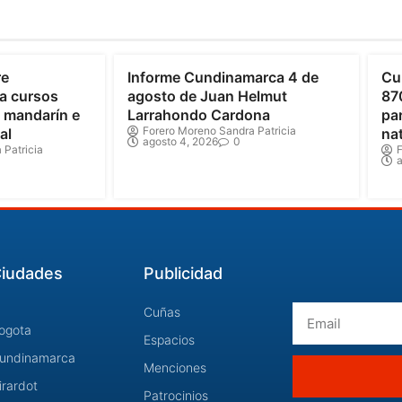
Cundinamarca
C
re
Informe Cundinamarca 4 de
Cu
a cursos
agosto de Juan Helmut
87
o mandarín e
Larrahondo Cardona
par
Forero Moreno Sandra Patricia
al
na
agosto 4, 2026
0
 Patricia
F
a
iudades
Publicidad
Email
Cuñas
ogota
Espacios
undinamarca
Menciones
irardot
Patrocinios