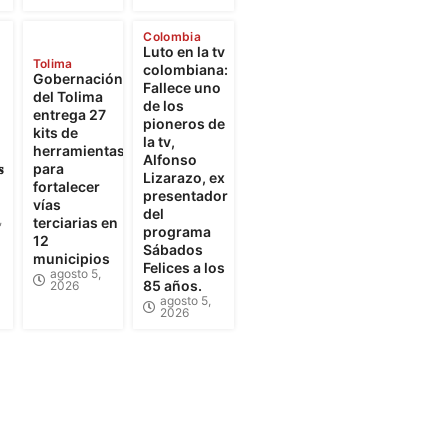
Colombia
Luto en la tv
Tolima
colombiana:
Gobernación
Fallece uno
del Tolima
de los
entrega 27
pioneros de
kits de
la tv,
herramientas
Alfonso

para
Lizarazo, ex
fortalecer
presentador
vías
del
,
terciarias en
programa
12
Sábados
municipios
Felices a los
agosto 5,
85 años.
2026
agosto 5,
2026